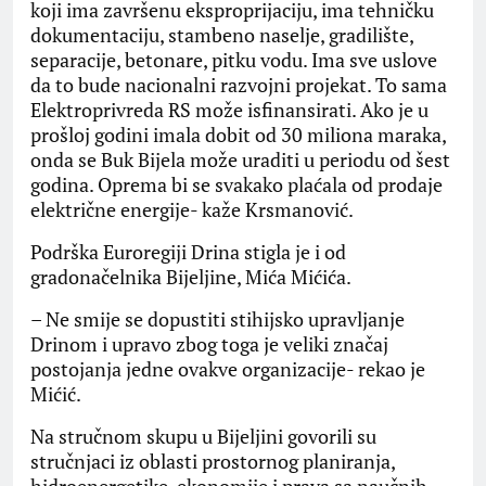
koji ima završenu eksproprijaciju, ima tehničku
dokumentaciju, stambeno naselje, gradilište,
separacije, betonare, pitku vodu. Ima sve uslove
da to bude nacionalni razvojni projekat. To sama
Elektroprivreda RS može isfinansirati. Ako je u
prošloj godini imala dobit od 30 miliona maraka,
onda se Buk Bijela može uraditi u periodu od šest
godina. Oprema bi se svakako plaćala od prodaje
električne energije- kaže Krsmanović.
Podrška Euroregiji Drina stigla je i od
gradonačelnika Bijeljine, Mića Mićića.
– Ne smije se dopustiti stihijsko upravljanje
Drinom i upravo zbog toga je veliki značaj
postojanja jedne ovakve organizacije- rekao je
Mićić.
Na stručnom skupu u Bijeljini govorili su
stručnjaci iz oblasti prostornog planiranja,