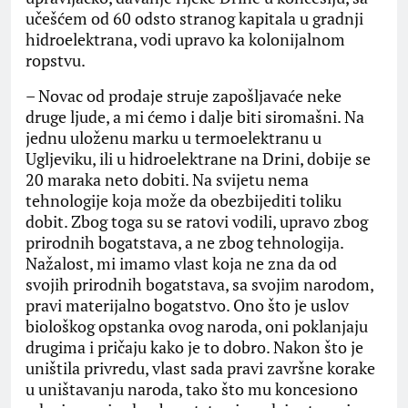
učešćem od 60 odsto stranog kapitala u gradnji
hidroelektrana, vodi upravo ka kolonijalnom
ropstvu.
– Novac od prodaje struje zapošljavaće neke
druge ljude, a mi ćemo i dalje biti siromašni. Na
jednu uloženu marku u termoelektranu u
Ugljeviku, ili u hidroelektrane na Drini, dobije se
20 maraka neto dobiti. Na svijetu nema
tehnologije koja može da obezbijediti toliku
dobit. Zbog toga su se ratovi vodili, upravo zbog
prirodnih bogatstava, a ne zbog tehnologija.
Nažalost, mi imamo vlast koja ne zna da od
svojih prirodnih bogatstava, sa svojim narodom,
pravi materijalno bogatstvo. Ono što je uslov
biološkog opstanka ovog naroda, oni poklanjaju
drugima i pričaju kako je to dobro. Nakon što je
uništila privredu, vlast sada pravi završne korake
u uništavanju naroda, tako što mu koncesiono