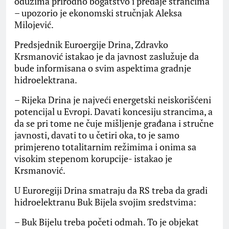
oduzima prirodno bogatstvo i predaje strancima
– upozorio je ekonomski stručnjak Aleksa
Milojević.
Predsjednik Euroergije Drina, Zdravko
Krsmanović istakao je da javnost zaslužuje da
bude informisana o svim aspektima gradnje
hidroelektrana.
– Rijeka Drina je najveći energetski neiskorišćeni
potencijal u Evropi. Davati koncesiju strancima, a
da se pri tome ne čuje mišljenje građana i stručne
javnosti, davati to u četiri oka, to je samo
primjereno totalitarnim režimima i onima sa
visokim stepenom korupcije- istakao je
Krsmanović.
U Euroregiji Drina smatraju da RS treba da gradi
hidroelektranu Buk Bijela svojim sredstvima:
– Buk Bijelu treba početi odmah. To je objekat