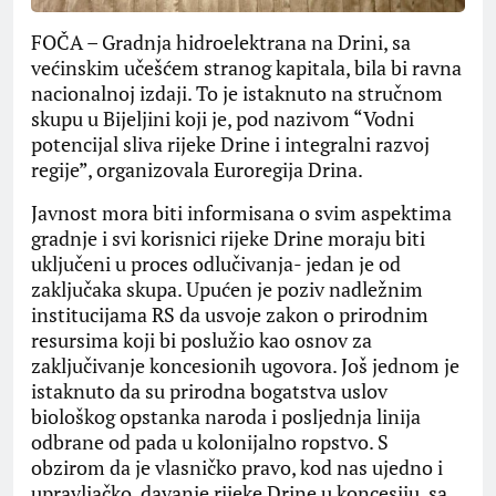
FOČA – Gradnja hidroelektrana na Drini, sa
većinskim učešćem stranog kapitala, bila bi ravna
nacionalnoj izdaji. To je istaknuto na stručnom
skupu u Bijeljini koji je, pod nazivom “Vodni
potencijal sliva rijeke Drine i integralni razvoj
regije”, organizovala Euroregija Drina.
Javnost mora biti informisana o svim aspektima
gradnje i svi korisnici rijeke Drine moraju biti
uključeni u proces odlučivanja- jedan je od
zaključaka skupa. Upućen je poziv nadležnim
institucijama RS da usvoje zakon o prirodnim
resursima koji bi poslužio kao osnov za
zaključivanje koncesionih ugovora. Još jednom je
istaknuto da su prirodna bogatstva uslov
biološkog opstanka naroda i posljednja linija
odbrane od pada u kolonijalno ropstvo. S
obzirom da je vlasničko pravo, kod nas ujedno i
upravljačko, davanje rijeke Drine u koncesiju, sa