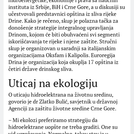
hidroenergetike, ekonomije i prava sa naučnih
instituta iz Srbije, BiH i Crne Gore, a u diskusiji su
učestvovali predstavnici opština iz sliva rijeke
Drine. Kako je rečeno, skup je polazna tačka za
donošenje strategije integralnog upravljanja
Drinom, kojom će biti obuhvaćeni svi segmenti
iskorišćavanja te rijeke i njene zaštite. Stručni
skup je organizovan u saradnji sa italijanskim
organizacijama Oksfam i Kalipolis. Euroregija
Drina je organizacija koja okuplja 17 opština iz
četiri države drinskog sliva.
Uticaj na ekologiju
O uticaju hidroelektrana na životnu sredinu,
govorio je dr Zlatko Bulić, savjetnik u državnoj
Agenciji za zaštitu životne sredine Crne Gore.
– Mi ekolozi preferiramo strategiju da
hidroelektrane uopšte ne treba graditi. One su
vid ugrožavanja. Normalno, takav stav je u