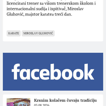
licencirаni trener sа višom trenerskom školom i
internаcionаlni sudijа i ispitivаč, Miroslаv
Gluhović, mаjstor kаrаteа treći dаn.
KARATE
MIROSLАV GLUHOVIĆ
Krsnim kolačem čuvaju tradiciju
03.08.2026.