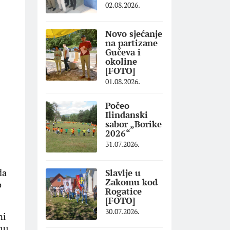
02.08.2026.
Novo sjećanje
na partizane
Gučeva i
okoline
[FOTO]
01.08.2026.
Počeo
Ilindanski
sabor „Borike
2026“
31.07.2026.
da
Slavlje u
Zakomu kod
o
Rogatice
[FOTO]
30.07.2026.
ni
zmu