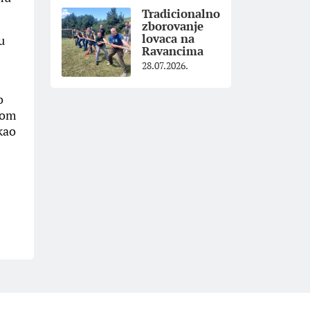
Tradicionalno
zborovanje
lovaca na
u
Ravancima
28.07.2026.
o
 tom
kao