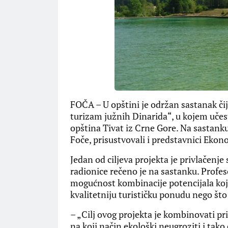
FOČA – U opštini je održan sastanak čij
turizam južnih Dinarida“, u kojem učestv
opština Tivat iz Crne Gore. Na sastank
Foče, prisustvovali i predstavnici Ekono
Jedan od ciljeva projekta je privlačenje 
radionice rečeno je na sastanku. Profes
mogućnost kombinacije potencijala koj
kvalitetniju turističku ponudu nego što 
– „Cilj ovog projekta je kombinovati prir
na koji način ekološki neugroziti i ta