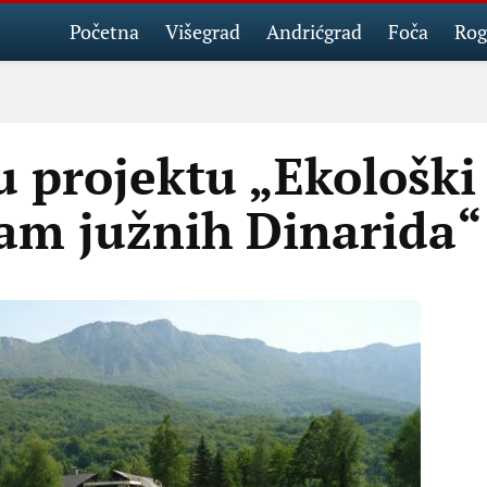
Početna
Višegrad
Andrićgrad
Foča
Rog
 projektu „Ekološki 
zam južnih Dinarida“