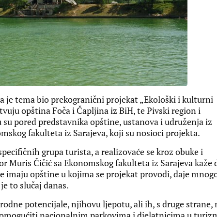
a je tema bio prekogranični projekat „Ekološki i kulturni
uju opština Foča i Čapljina iz BiH, te Pivski region i
u su pored predstavnika opštine, ustanova i udruženja iz
mskog fakulteta iz Sarajeva, koji su nosioci projekta.
specifičnih grupa turista, a realizovaće se kroz obuke i
or Muris Čičić sa Ekonomskog fakulteta iz Sarajeva kaže 
e imaju opštine u kojima se projekat provodi, daje mnog
je to slučaj danas.
odne potencijale, njihovu ljepotu, ali ih, s druge strane, 
ko omogućiti nacionalnim parkovima i djelatnicima u turi