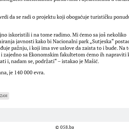
vrdi da se radi o projektu koji obogaćuje turističku ponud
no iskoristili i na tome radimo. Mi ćemo sa još nekoliko
miranja javnosti kako bi Nacionalni park „Sutjeska“ posta
eđuje pažnju, i koji ima sve uslove da zaista to i bude. Na
 i zajedno sa Ekonomskim fakultetom ćemo ih napraviti 
ti i, nadam se, podržati“ – istakao je Mašić.
ana, je 140 000 evra.
IZAM
© 058.ba