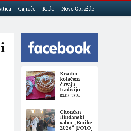
atica
Čajniče
Rudo
Novo Goražde
i
Krsnim
kolačem
čuvaju
tradiciju
03.08.2026.
Okončan
Ilindanski
sabor „Borike
2026“ [FOTO]