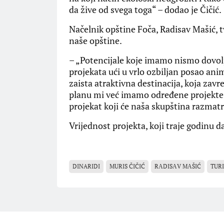
da žive od svega toga“ – dodao je Čičić.
Načelnik opštine Foča, Radisav Mašić, t
naše opštine.
– „Potencijale koje imamo nismo dovolj
projekata ući u vrlo ozbiljan posao ani
zaista atraktivna destinacija, koja zavr
planu mi već imamo određene projekte
projekat koji će naša skupština razmatra
Vrijednost projekta, koji traje godinu d
DINARIDI
MURIS ČIČIĆ
RАDISАV MАŠIĆ
TUR