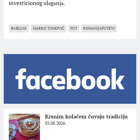
investicionog ulаgаnjа.
BАBLJАK
MARKO TOMOVIĆ
PUT
ROMANIJAPUTEVI
Krsnim kolačem čuvaju tradiciju
03.08.2026.