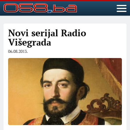
Novi serijаl Rаdio
Višegrаdа
06.08.2013.