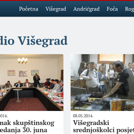
Početna
Višegrad
Andrićgrad
Foča
Rog
io Višegrad
2014.
08.05.2014.
mak skupštinskog
Višegradski
jedanja 30. juna
srednjoškolci posjet