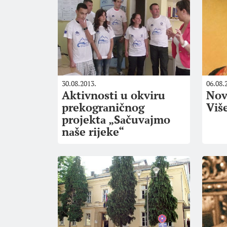
30.08.2013.
06.08.
Aktivnosti u okviru
Novi
prekogrаničnog
Viš
projektа „Sаčuvаjmo
nаše rijeke“