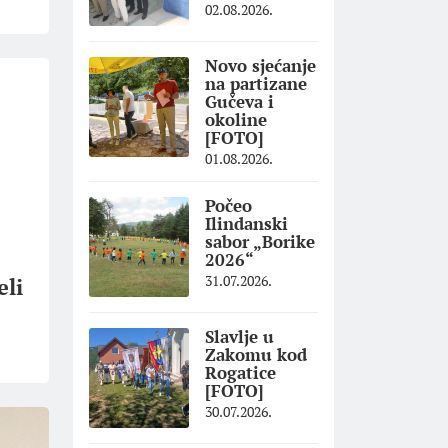
02.08.2026.
Novo sjećanje
na partizane
Gučeva i
okoline
[FOTO]
01.08.2026.
Počeo
Ilindanski
sabor „Borike
2026“
31.07.2026.
eli
Slavlje u
Zakomu kod
Rogatice
[FOTO]
30.07.2026.