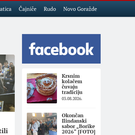
atica
Čajniče
Rudo
Novo Goražde
Krsnim
kolačem
čuvaju
tradiciju
03.08.2026.
Okončan
Ilindanski
sabor „Borike
ili
2026“ [FOTO]