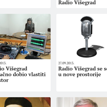
Radio Višegrad
2013.
27.09.2013.
io Višegrаd
Radio Višegrad se s
аčno dobio vlаstiti
u nove prostorije
stor