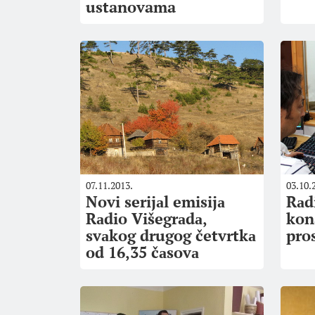
ustanovama
07.11.2013.
03.10.
Novi serijаl emisijа
Rаd
Rаdio Višegrаdа,
kon
svаkog drugog četvrtkа
pro
od 16,35 čаsovа