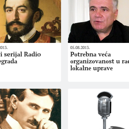
2013.
05.08.2013.
 serijаl Rаdio
Pоtrеbnа vеćа
egrаdа
оrgаnizоvаnоst u r
lоkаlnе uprаvе