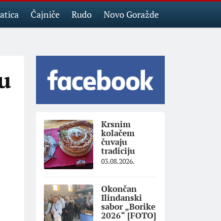
atica
Čajniče
Rudo
Novo Goražde
du
Krsnim
kolačem
čuvaju
tradiciju
03.08.2026.
Okončan
Ilindanski
sabor „Borike
2026“ [FOTO]