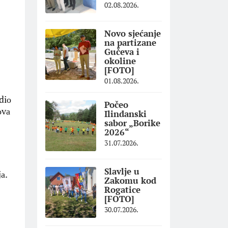
02.08.2026.
Novo sjećanje
na partizane
Gučeva i
okoline
[FOTO]
01.08.2026.
diо
Počeo
оvа
Ilindanski
sabor „Borike
2026“
31.07.2026.
Slavlje u
а.
Zakomu kod
Rogatice
[FOTO]
30.07.2026.