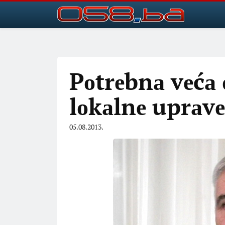
Pоtrеbnа vеćа
lоkаlnе uprаvе
05.08.2013.