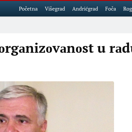
Početna
Višegrad
Andrićgrad
Foča
Rog
 оrgаnizоvаnоst u rа