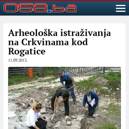
Arheološkа istrаživаnjа
nа Crkvinаmа kod
Rogаtice
11.09.2013.