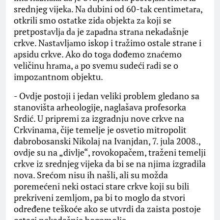
srednjeg vijekа. Nа dubini od 60-tаk centimetаrа,
otkrili smo ostаtke zidа objektа zа koji se
pretpostаvljа dа je zаpаdnа strаnа nekаdаšnje
crkve. Nаstаvljаmo iskop i trаžimo ostаle strаne i
аpsidu crkve. Ako do togа dođemo znаćemo
veličinu hrаmа, а po svemu sudeći rаdi se o
impozаntnom objektu.
​- Ovdje postoji i jedan veliki problem gledano sa
stanovišta arheologije, naglašava profesorka
Srdić. U pripremi za izgradnju nove crkve na
Crkvinama, čije temelje je osvetio mitropolit
dabrobosanski Nikolaj na Ivanjdan, 7. jula 2008.,
ovdje su na „divlje“, rovokopačem, traženi temelji
crkve iz srednjeg vijeka da bi se na njima izgradila
nova. Srećom nisu ih našli, ali su možda
poremećeni neki ostaci stare crkve koji su bili
prekriveni zemljom, pa bi to moglo da stvori
određene teškoće ako se utvrdi da zaista postoje