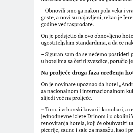
– Obnovili smo ga nakon pola veka i vra
goste, a novi su najavljeni, rekao je Je
godine već rasprodate.
On je podsjetio da ovo obnovljeno hotel
ugostiteljskim standardima, a da će nako
– Siguran sam da se nećemo postideti pr
u hotelima sa četiri zvezdice, poručio je
Na proljeće druga faza uređenja ho
On je novinare upoznao da hotel „Andr
sa nacionalnom i internacionalnom kuhin
slijedi već na proljeće.
– Tu su i vrhunski kuvari i konobari, a 
jednodnevne izlete Drinom i u okolini 
renoviranja hotela, koji će obuhvatiti
picerije, saune i sale za masažu, kao i 