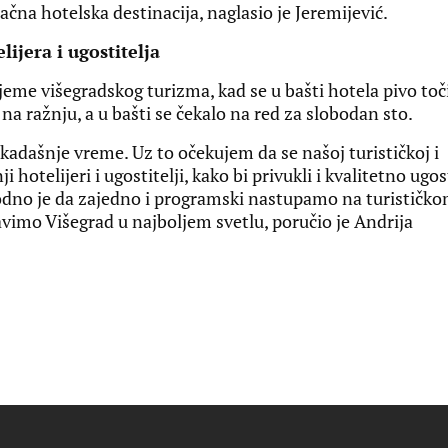
vlačna hotelska destinacija, naglasio je Jeremijević.
ijera i ugostitelja
jeme višegradskog turizma, kad se u bašti hotela pivo toč
 na ražnju, a u bašti se čekalo na red za slobodan sto.
kadašnje vreme. Uz to očekujem da se našoj turističkoj i
i hotelijeri i ugostitelji, kako bi privukli i kvalitetno ugost
phodno je da zajedno i programski nastupamo na turističk
tavimo Višegrad u najboljem svetlu, poručio je Andrija