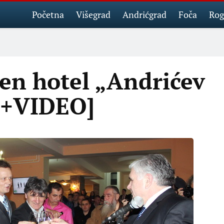
Početna
Višegrad
Andrićgrad
Foča
Rog
en hotel „Andrićev
O+VIDEO]