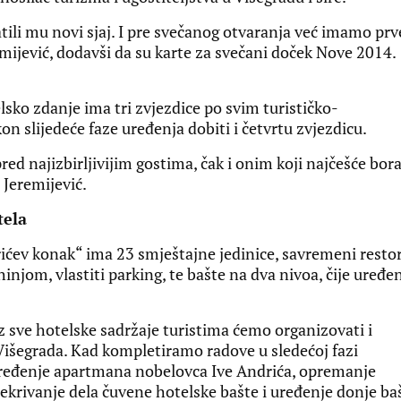
tili mu novi sjaj. I pre svečanog otvaranja već imamo prv
remijević, dodavši da su karte za svečani doček Nove 2014.
sko zdanje ima tri zvjezdice po svim turističko-
n slijedeće faze uređenja dobiti i četvrtu zvjezdicu.
ed najizbirljivijim gostima, čak i onim koji najčešće bor
 Jeremijević.
tela
ićev konak“ ima 23 smještajne jedinice, savremeni resto
jom, vlastiti parking, te bašte na dva nivoa, čije uređe
uz sve hotelske sadržaje turistima ćemo organizovati i
Višegrada. Kad kompletiramo radove u sledećoj fazi
 uređenje apartmana nobelovca Ive Andrića, opremanje
prekrivanje dela čuvene hotelske bašte i uređenje donje ba