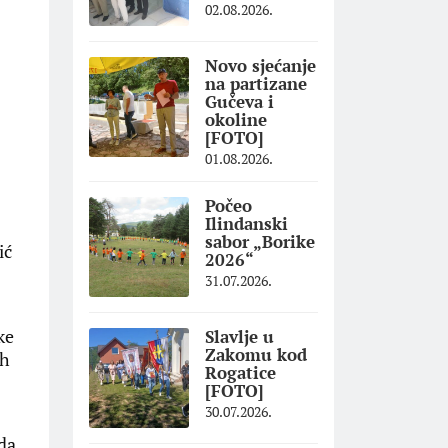
02.08.2026.
Novo sjećanje
na partizane
Gučeva i
okoline
[FOTO]
01.08.2026.
Počeo
Ilindanski
sabor „Borike
ić
2026“
31.07.2026.
ke
Slavlje u
Zakomu kod
ih
Rogatice
[FOTO]
30.07.2026.
 da