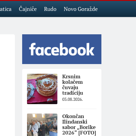
atica
Čajniče
Rudo
Novo Goražde
Krsnim
kolačem
čuvaju
tradiciju
03.08.2026.
Okončan
Ilindanski
sabor „Borike
2026“ [FOTO]