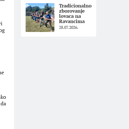
Tradicionalno
zborovanje
lovaca na
Ravancima
vi
28.07.2026.
og
ne
ako
 da