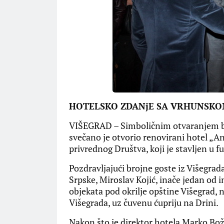
HOTELSKO ZDANjE SA VRHUNSK
VIŠEGRAD – Simboličnim otvaranjem bo
svečano je otvorio renovirani hotel „
privrednog Društva, koji je stavljen u f
Pozdravljajući brojne goste iz Višegra
Srpske, Miroslav Kojić, inače jedan od i
objekata pod okrilje opštine Višegrad, n
Višegrada, uz čuvenu ćupriju na Drini.
Nakon što je direktor hotela Marko Bož