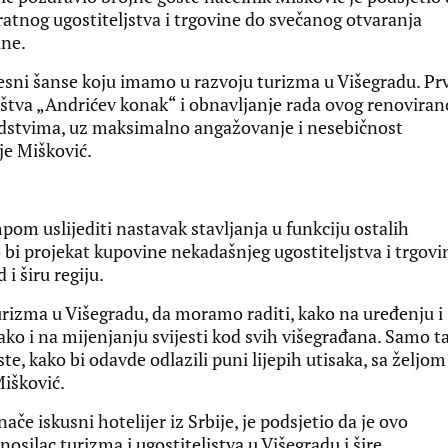
ratnog ugostiteljstva i trgovine do svečanog otvaranja
ine.
vjesni šanse koju imamo u razvoju turizma u Višegradu. Pr
uštva „Andrićev konak“ i obnavljanje rada ovog renoviran
edstvima, uz maksimalno angažovanje i nesebičnost
je Mišković.
pom uslijediti nastavak stavljanja u funkciju ostalih
 bi projekat kupovine nekadašnjeg ugostiteljstva i trgovi
i širu regiju.
turizma u Višegradu, da moramo raditi, kako na uređenju i
ako i na mijenjanju svijesti kod svih višegrađana. Samo t
, kako bi odavde odlazili puni lijepih utisaka, sa željom
Mišković.
če iskusni hotelijer iz Srbije, je podsjetio da je ovo
nosilac turizma i ugostiteljstva u Višegradu i šire.