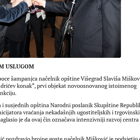
OM USLUGOM
ce šampanjca načelnik opštine Višegrad Slaviša Miškov
Andrićev konak“, prvi objekat novoosnovanog istoimenog
unkciju.
da i susjednih opština Narodni poslanik Skupštine Republi
nicijatora vraćanja nekadašnjih ugostiteljskih i trgovinsk
aglasio je da ovaj čin označava intenzivniji razvoj centra
ić pozdravio brojne goste načelnik Mišković je podsjetio