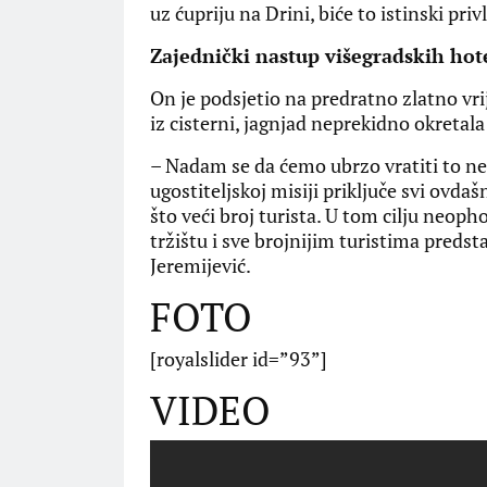
uz ćupriju na Drini, biće to istinski pri
Zajednički nastup višegradskih hotel
On je podsjetio na predratno zlatno vri
iz cisterni, jagnjad neprekidno okretala
– Nadam se da ćemo ubrzo vratiti to ne
ugostiteljskoj misiji priključe svi ovdašnj
što veći broj turista. U tom cilju neo
tržištu i sve brojnijim turistima preds
Jeremijević.
FOTO
[royalslider id=”93”]
VIDEO