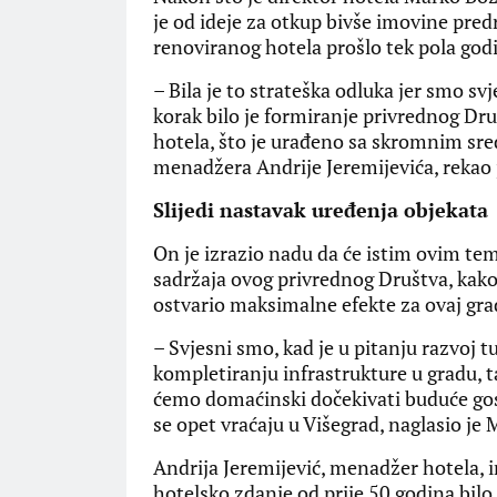
je od ideje za otkup bivše imovine pred
renoviranog hotela prošlo tek pola god
– Bila je to strateška odluka jer smo s
korak bilo je formiranje privrednog Dr
hotela, što je urađeno sa skromnim sr
menadžera Andrije Jeremijevića, rekao 
Slijedi nastavak uređenja objekata
On je izrazio nadu da će istim ovim tem
sadržaja ovog privrednog Društva, kako
ostvario maksimalne efekte za ovaj grad 
– Svjesni smo, kad je u pitanju razvoj 
kompletiranju infrastrukture u gradu, t
ćemo domaćinski dočekivati buduće goste
se opet vraćaju u Višegrad, naglasio je 
Andrija Jeremijević, menadžer hotela, ina
hotelsko zdanje od prije 50 godina bilo 