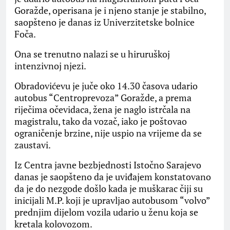
Goražde, operisana je i njeno stanje je stabilno,
saopšteno je danas iz Univerzitetske bolnice
Foča.
Ona se trenutno nalazi se u hiruruškoj
intenzivnoj njezi.
Obradovićevu je juče oko 14.30 časova udario
autobus “Centroprevoza” Goražde, a prema
riječima očevidaca, žena je naglo istrčala na
magistralu, tako da vozač, iako je poštovao
ograničenje brzine, nije uspio na vrijeme da se
zaustavi.
Iz Centra javne bezbjednosti Istočno Sarajevo
danas je saopšteno da je uviđajem konstatovano
da je do nezgode došlo kada je muškarac čiji su
inicijali M.P. koji je upravljao autobusom “volvo”
prednjim dijelom vozila udario u ženu koja se
kretala kolovozom.