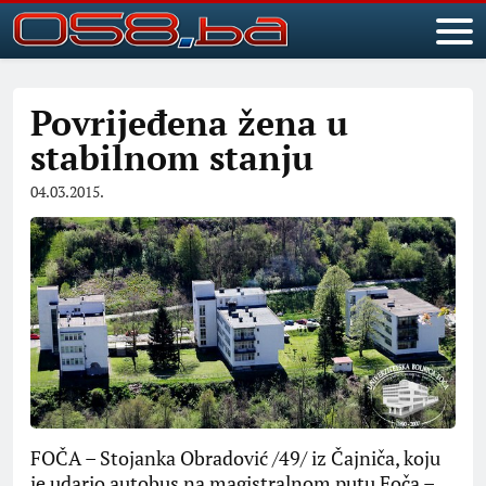
Povrijeđena žena u
stabilnom stanju
04.03.2015.
FOČA – Stojanka Obradović /49/ iz Čajniča, koju
je udario autobus na magistralnom putu Foča –