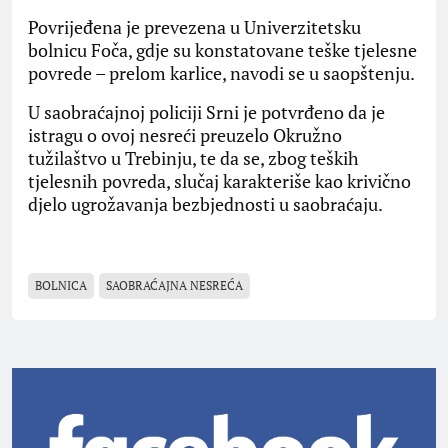
Povrijeđena je prevezena u Univerzitetsku
bolnicu Foča, gdje su konstatovane teške tjelesne
povrede – prelom karlice, navodi se u saopštenju.
U saobraćajnoj policiji Srni je potvrđeno da je
istragu o ovoj nesreći preuzelo Okružno
tužilaštvo u Trebinju, te da se, zbog teških
tjelesnih povreda, slučaj karakteriše kao krivično
djelo ugrožavanja bezbjednosti u saobraćaju.
BOLNICA
SAOBRAĆAJNA NESREĆA