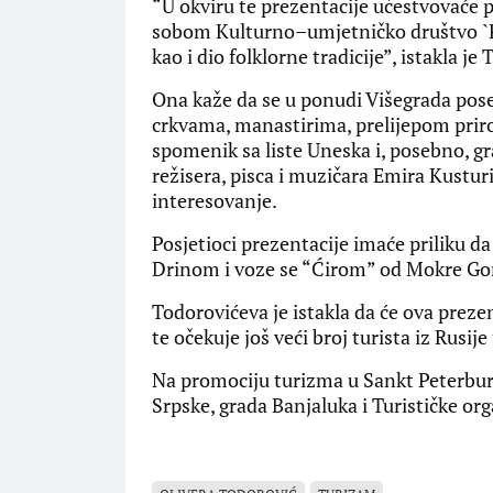
“U okviru te prezentacije učestvovaće p
sobom Kulturno–umjetničko društvo `Pisk
kao i dio folklorne tradicije”, istakla je
Ona kaže da se u ponudi Višegrada pos
crkvama, manastirima, prelijepom priro
spomenik sa liste Uneska i, posebno, gr
režisera, pisca i muzičara Emira Kusturi
interesovanje.
Posjetioci prezentacije imaće priliku d
Drinom i voze se “Ćirom” od Mokre Gor
Todorovićeva je istakla da će ova prezen
te očekuje još veći broj turista iz Rusij
Na promociju turizma u Sankt Peterburg
Srpske, grada Banjaluka i Turističke org