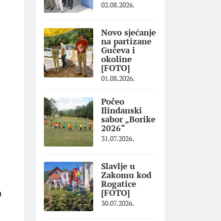
02.08.2026.
Novo sjećanje
na partizane
Gučeva i
okoline
[FOTO]
01.08.2026.
Počeo
Ilindanski
sabor „Borike
2026“
31.07.2026.
Slavlje u
Zakomu kod
Rogatice
u
[FOTO]
30.07.2026.