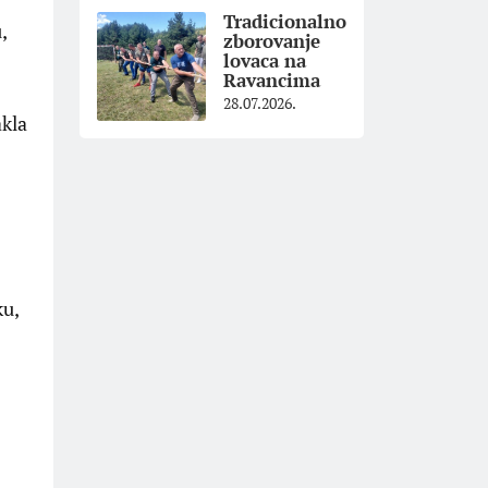
Tradicionalno
,
zborovanje
lovaca na
Ravancima
28.07.2026.
akla
ku,