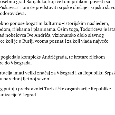
osebno grad Banjaluka, koji će tom prilikom povesti sa
avica` i oni će predstaviti srpske običaje i srpsku slavu
 Todorovićeva.
ebno ponose bogatim kulturno–istorijskim nasljeđem,
dom, rijekama i planinama. Osim toga, Todorićeva je ist
ad nobelovca Ive Andrića, vizionarsko djelo slavnog
ce koji je u Rusiji veoma poznat i za koji vlada najveće
a pogledaju kompleks Andrićgrada, te krstare rijekom
e do Višegrada.
tacija imati veliki značaj za Višegrad i za Republiku Srps
e u narednoj ljetnoj sezoni.
 putuju predstavnici Turističke organizacije Republike
anizacije Višegrad.