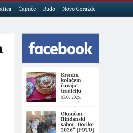
atica
Čajniče
Rudo
Novo Goražde
a
Krsnim
kolačem
čuvaju
tradiciju
03.08.2026.
Okončan
Ilindanski
sabor „Borike
2026“ [FOTO]