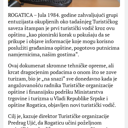
ROGATICA – Jula 1984. godine zahvaljujući grupi
entuzijasta okupljenih oko tadašnjeg Turističkog
saveza štampan je prvi turistički vodič kroz ovu
opštinu „kao pionirski korak u pokušaju da se
prikupe i objave informacije koje mogu korisno
poslužiti građanima opštine, pogotovo putnicima
namjernicima, našim gostima“.
Ovaj dokumenat skromne tehničke opreme, ali
krcat dragocjenim podacima o onom što se zove
turizam, bio je „na snazi“ sve donedavno kada je
angažovanošću radnika Turističke organizacije
opštine i finansijsku podršku Ministarstva
trgovine i turizma u Vladi Republike Srpske i
opštine Rogatica, objavljen novi turistički vodič.
Cilj je, kazuje direktor Turističke organizacije
Predrag Ujić, da Rogaticu učini poželjnom