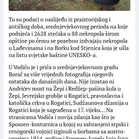
Tu su podaci o naslijeđu iz praistorijskog i
antičkog doba, srednjevjekovnog perioda na koje
podsjeća i 2628 stećaka u 88 nekropola širom
opštine po čemu se posebno izdvajaju nekropola
u Lađevinama i na Borku kod Stjenica koja je ušla
na listu svjetske baštine UNESKO-a.
U Vodiču je i priča o srednjevjekovnom gradu
Borač sa više vrijednih fotografija njegovih
ostataka do današnjih dana. Nije izostao ni
Andrićev most na Žepi i Redžep-pašina kula u
Žepi, Jevrejsko groblje u Rogatici, pravoslavna i
katolička crkva u Rogatici, Sudžaunova džamija u
Rogatici koja je sagrađena u 17. vijeku… Na
stranicama Vodiča i novija zdanja kao što je
Spomen-kosturnica u kojoj su sahranjeni srpski i
crnogorski vojnici izginuli u borbama sa austro-
ugarima 1914. godine i Spomen-kapela koja čuva