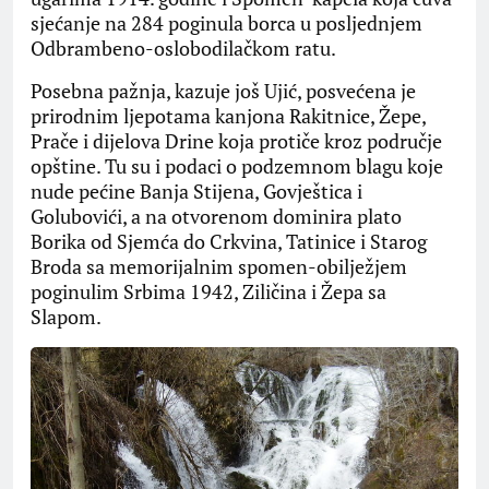
sjećanje na 284 poginula borca u posljednjem
Odbrambeno-oslobodilačkom ratu.
Posebna pažnja, kazuje još Ujić, posvećena je
prirodnim ljepotama kanjona Rakitnice, Žepe,
Prače i dijelova Drine koja protiče kroz područje
opštine. Tu su i podaci o podzemnom blagu koje
nude pećine Banja Stijena, Govještica i
Golubovići, a na otvorenom dominira plato
Borika od Sjemća do Crkvina, Tatinice i Starog
Broda sa memorijalnim spomen-obilježjem
poginulim Srbima 1942, Ziličina i Žepa sa
Slapom.