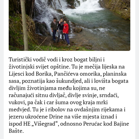
Turistički vodič vodi i kroz bogat biljni i
životinjski svijet opštine. Tu je mečija lijeska na
Lijesci kod Borika, Pančićeva omorika, planinska
sasa, poznatija kao šukundjed, ali i lovišta bogata
divljim životinjama među kojima su, ne
računajući sitnu divljač, divlje svinje, srndaći,
vukovi, pa čak i car šuma ovog kraja mrki
medvjed. Tu je i ribolov na ovdašnjim rijekama i
jezeru ukroćene Drine na više mjesta iznad i
ispod HE „Višegrad“, odnosno Perućac kod Bajine
Bašte.