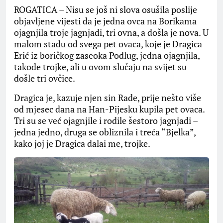
ROGATICA – Nisu se još ni slova osušila poslije
objavljene vijesti da je jedna ovca na Borikama
ojagnjila troje jagnjadi, tri ovna, a došla je nova. U
malom stadu od svega pet ovaca, koje je Dragica
Erić iz boričkog zaseoka Podlug, jedna ojagnjila,
takođe trojke, ali u ovom slučaju na svijet su
došle tri ovčice.
Dragica je, kazuje njen sin Rade, prije nešto više
od mjesec dana na Han-Pijesku kupila pet ovaca.
Tri su se već ojagnjile i rodile šestoro jagnjadi –
jedna jedno, druga se obliznila i treća “Bjelka”,
kako joj je Dragica dalai me, trojke.