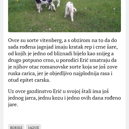
Ovce su sorte vitenberg, a s obzirom na to da do
sada rođena jagnjad imaju kratak rep i crne šare,
od kojih je jedno od bliznadi bijelo kao snijeg a
drugo potpuno crno, u porodici Erić smatraju da
je njihov otac romanovske sorte koja se još zove
ruska carica, jer je objedljivo najplodnija rasa i
otud epitet carska.
Uz ovce gazdinstvo Erić u svojoj štali ima još
jednog jarca, jednu kozu i jedno ovih dana rođeno
jare.
BORIKE
JAGNJE