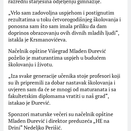
razredni starješina odjeljenju gimnazije.
„Vrlo sam zadovoljna uspjehom i postignutim
rezultatima u toku četvorogodišnjeg školovanja i
ponosna sam što sam imala priliku da dam
doprinos obrazovanju ovih divnih mladih ljudi“,
istakla je Krsmanovićeva.
Načelnik opštine Višegrad Mladen Đurević
poželio je maturantima uspjeh u budućem
školovanju i životu.
„Iza svake generacije učenika stoje profesori koji
su ih pripremili za dobar nastavak školovanja i
uvjeren sam da će se mnogi od maturanata i sa
fakultetskim diplomama vratiti u naš grad“,
istakao je Đurević.
Sponzori maturske večeri su načelnik opštine
Mladen Đurević i direktor preduzeća „HE na
Drini“ Nedeljko Perišić.