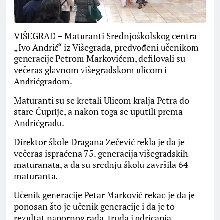
VIŠEGRAD – Maturanti Srednjoškolskog centra
„Ivo Andrić“ iz Višegrada, predvođeni učenikom
generacije Petrom Markovićem, defilovali su
večeras glavnom višegradskom ulicom i
Andrićgradom.
Maturanti su se kretali Ulicom kralja Petra do
stare Ćuprije, a nakon toga se uputili prema
Andrićgradu.
Direktor škole Dragana Zečević rekla je da je
večeras ispraćena 75. generacija višegradskih
maturanata, a da su srednju školu završila 64
maturanta.
Učenik generacije Petar Marković rekao je da je
ponosan što je učenik generacije i da je to
rezultat napornog rada, truda i odricanja.