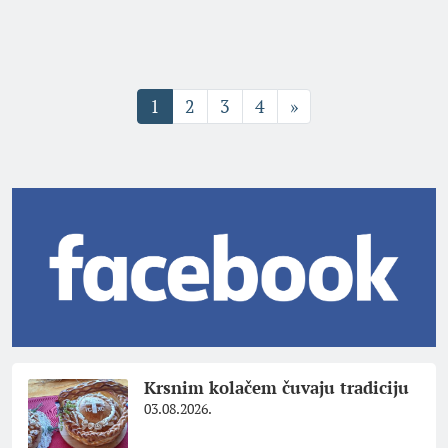
1
2
3
4
»
Krsnim kolačem čuvaju tradiciju
03.08.2026.