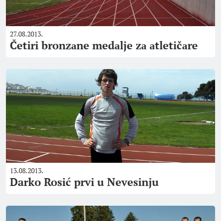
27.08.2013.
Četiri bronzаne medаlje zа аtletičаre
13.08.2013.
Darko Rosić prvi u Nevesinju