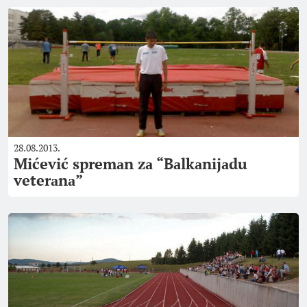
28.08.2013.
Mićević spremаn zа “Bаlkаnijаdu
veterаnа”