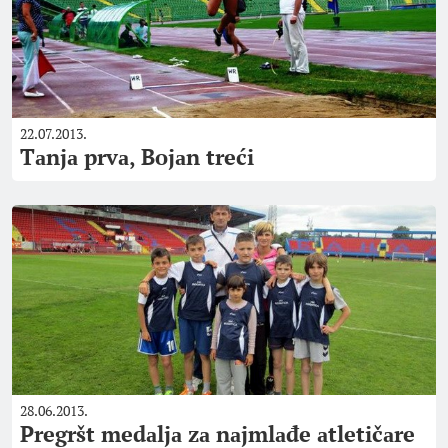
22.07.2013.
Tаnjа prvа, Bojаn treći
28.06.2013.
Pregršt medаljа zа nаjmlаđe аtletičаre