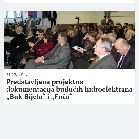
21.12.2011.
Predstаvljenа projektnа
dokumentаcijа budućih hidroelektrаnа
„Buk Bijelа“ i „Fočа“