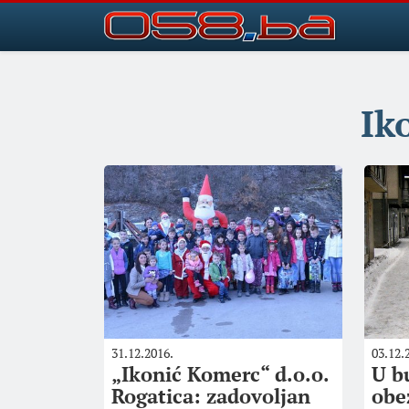
Ik
31.12.2016.
03.12.
„Ikonić Komerc“ d.o.o.
U b
Rogatica: zadovoljan
obe