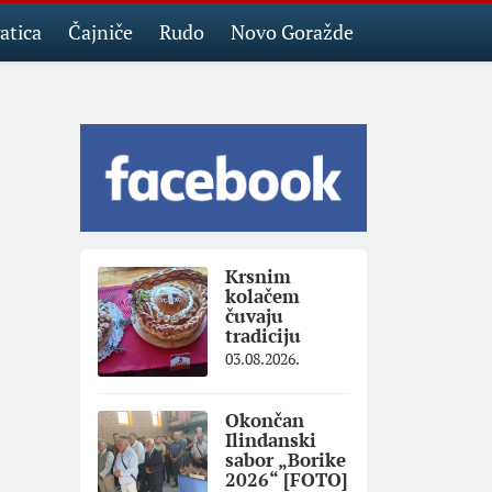
atica
Čajniče
Rudo
Novo Goražde
Krsnim
kolačem
čuvaju
tradiciju
03.08.2026.
Okončan
Ilindanski
sabor „Borike
2026“ [FOTO]