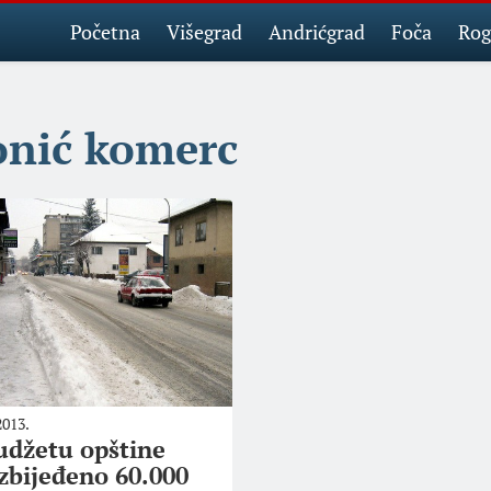
Početna
Višegrad
Andrićgrad
Foča
Rog
onić komerc
2013.
udžetu opštine
zbijeđeno 60.000