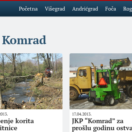
Početna
Višegrad
Andrićgrad
Foča
Rog
Komrad
2013.
17.04.2013.
ćenje korita
JKP “Komrad” za
itnice
prošlu godinu ostva