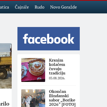
atica
Čajniče
Rudo
Novo Goražde
Krsnim
kolačem
čuvaju
tradiciju
03.08.2026.
Okončan
Ilindanski
sabor „Borike
rilo
2026“ [FOTO]