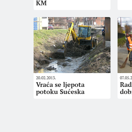
KM
20.02.2013.
07.05.
Vraća se ljepota
Rad
potoku Sućeska
dob