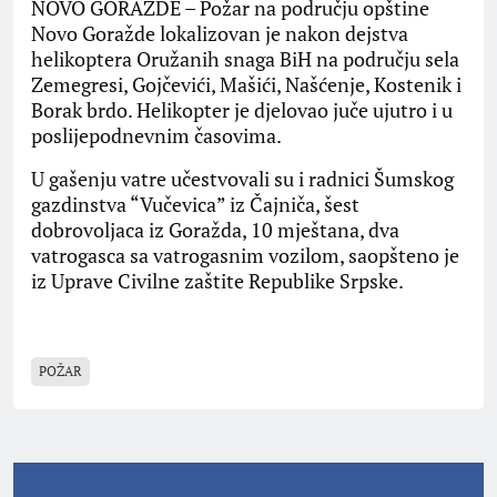
NOVO GORAŽDE – Požar na području opštine
Novo Goražde lokalizovan je nakon dejstva
helikoptera Oružanih snaga BiH na području sela
Zemegresi, Gojčevići, Mašići, Našćenje, Kostenik i
Borak brdo. Helikopter je djelovao juče ujutro i u
poslijepodnevnim časovima.
U gašenju vatre učestvovali su i radnici Šumskog
gazdinstva “Vučevica” iz Čajniča, šest
dobrovoljaca iz Goražda, 10 mještana, dva
vatrogasca sa vatrogasnim vozilom, saopšteno je
iz Uprave Civilne zaštite Republike Srpske.
POŽAR