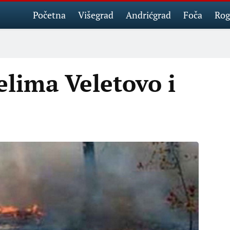
Početna
Višegrad
Andrićgrad
Foča
Rog
selima Veletovo i