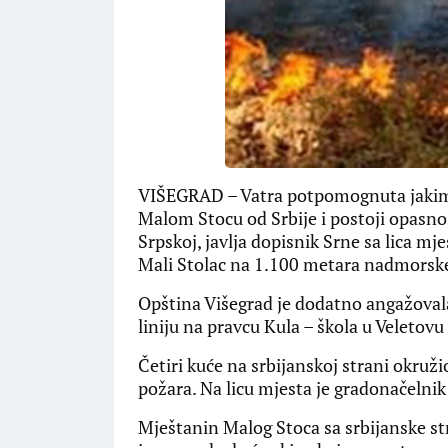
VIŠEGRAD – Vatra potpomognuta jakim v
Malom Stocu od Srbije i postoji opasnos
Srpskoj, javlja dopisnik Srne sa lica m
Mali Stolac na 1.100 metara nadmorske v
Opština Višegrad je dodatno angažovala
liniju na pravcu Kula – škola u Veletovu –
Četiri kuće na srbijanskoj strani okružio 
požara. Na licu mjesta je gradonačelni
Mještanin Malog Stoca sa srbijanske str