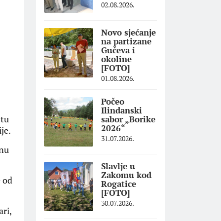
02.08.2026.
Novo sjećanje
na partizane
Gučeva i
okoline
[FOTO]
01.08.2026.
Počeo
Ilindanski
stu
sabor „Borike
2026“
je.
31.07.2026.
rnu
Slavlje u
Zakomu kod
e od
Rogatice
[FOTO]
30.07.2026.
ri,