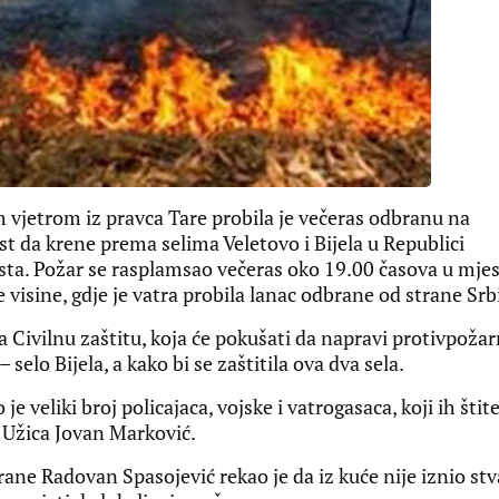
jetrom iz pravca Tare probila je večeras odbranu na
t da krene prema selima Veletovo i Bijela u Republici
jesta. Požar se rasplamsao večeras oko 19.00 časova u mje
isine, gdje je vatra probila lanac odbrane od strane Srbi
 Civilnu zaštitu, koja će pokušati da napravi protivpoža
 selo Bijela, a kako bi se zaštitila ova dva sela.
je veliki broj policajaca, vojske i vatrogasaca, koji ih štit
k Užica Jovan Marković.
ane Radovan Spasojević rekao je da iz kuće nije iznio stva