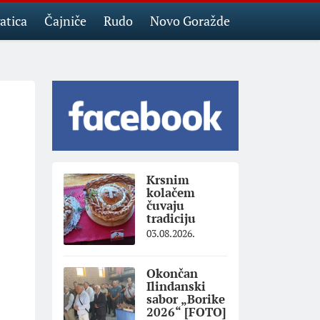
atica
Čajniče
Rudo
Novo Goražde
Krsnim
kolačem
čuvaju
tradiciju
03.08.2026.
Okončan
Ilindanski
sabor „Borike
2026“ [FOTO]