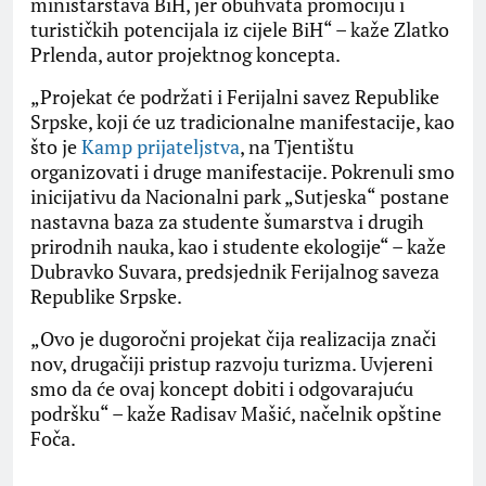
ministarstava BiH, jer obuhvata promociju i
turističkih potencijala iz cijele BiH“ – kaže Zlatko
Prlenda, autor projektnog koncepta.
„Projekat će podržati i Ferijalni savez Republike
Srpske, koji će uz tradicionalne manifestacije, kao
što je
Kamp prijateljstva
, na Tjentištu
organizovati i druge manifestacije. Pokrenuli smo
inicijativu da Nacionalni park „Sutjeska“ postane
nastavna baza za studente šumarstva i drugih
prirodnih nauka, kao i studente ekologije“ – kaže
Dubravko Suvara, predsjednik Ferijalnog saveza
Republike Srpske.
„Ovo je dugoročni projekat čija realizacija znači
nov, drugačiji pristup razvoju turizma. Uvjereni
smo da će ovaj koncept dobiti i odgovarajuću
podršku“ – kaže Radisav Mašić, načelnik opštine
Foča.