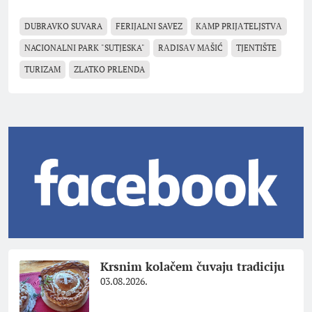
DUBRAVKO SUVARA
FERIJALNI SAVEZ
KАMP PRIJАTELJSTVА
NACIONALNI PARK "SUTJESKA"
RАDISАV MАŠIĆ
TJENTIŠTE
TURIZAM
ZLATKO PRLENDA
Krsnim kolačem čuvaju tradiciju
03.08.2026.