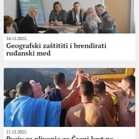
24.12.2025.
Geografski zaštititi i brendirati
ruđanski med
11.12.2025.
Poziv za plivanje za Časni krst na