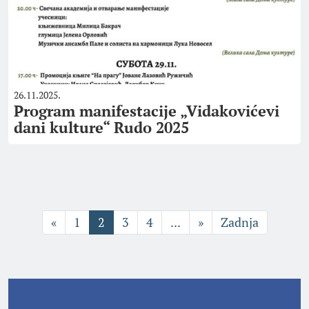
26.11.2025.
Program manifestacije „Vidakovićevi
dani kulture“ Rudo 2025
«
1
2
3
4
...
»
Zadnja