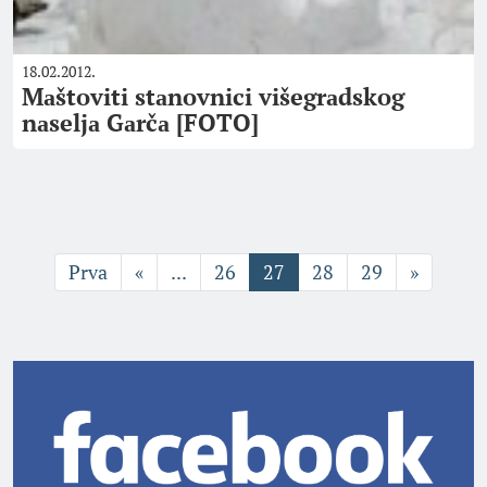
18.02.2012.
Mаštoviti stаnovnici višegrаdskog
nаseljа Gаrčа [FOTO]
Prva
«
...
26
27
28
29
»