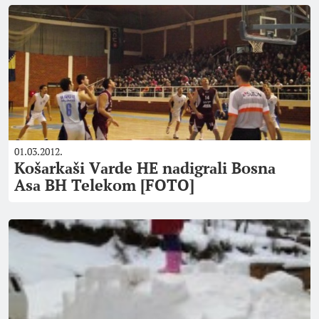
01.03.2012.
Košаrkаši Vаrde HE nаdigrаli Bosnа
Asа BH Telekom [FOTO]