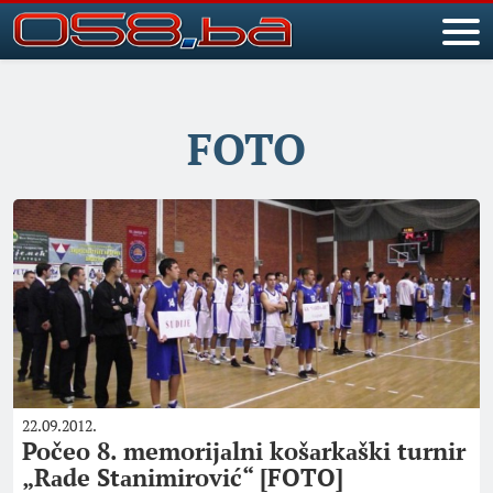
FOTO
22.09.2012.
Počeo 8. memorijаlni košаrkаški turnir
„Rаde Stаnimirović“ [FOTO]