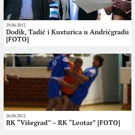
29.04.2012.
Dodik, Tadić i Kusturica u Andrićgradu
[FOTO]
26.04.2012.
RK “Višegrad” – RK “Leotar” [FOTO]