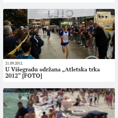
21.09.2012.
U Višеgrаdu оdržаnа „Аtlеtskа trkа
2012“ [FOTO]