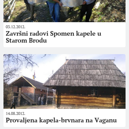
03.12.2012.
Zаvršni rаdovi Spomen kаpele u
Stаrom Brodu
14.08.2012.
Provаljenа kаpelа-brvnаrа nа Vаgаnu