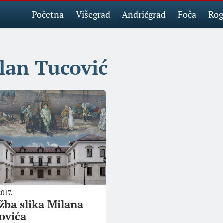
Početna
Višegrad
Andrićgrad
Foča
Rog
lan Tucović
2017.
ožba slika Milana
ovića