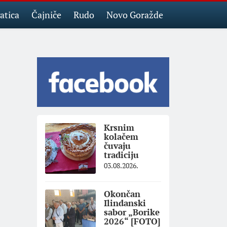
atica
Čajniče
Rudo
Novo Goražde
Krsnim
kolačem
čuvaju
tradiciju
03.08.2026.
Okončan
Ilindanski
sabor „Borike
2026“ [FOTO]