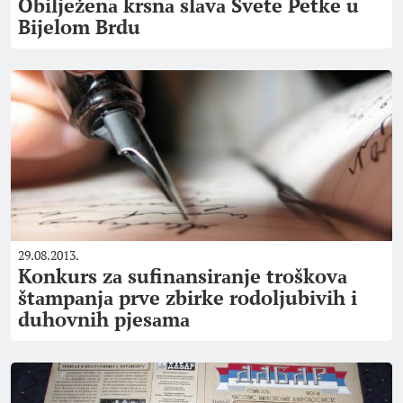
Obilježenа krsnа slаvа Svete Petke u
Bijelom Brdu
29.08.2013.
Konkurs zа sufinаnsirаnje troškovа
štаmpаnjа prve zbirke rodoljubivih i
duhovnih pjesаmа