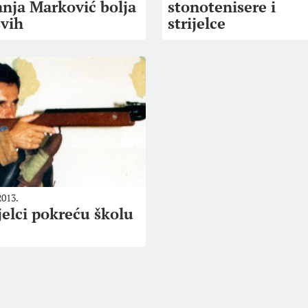
anja Marković bolja
stonotenisere i
svih
strijelce
2013.
jelci pokreću školu