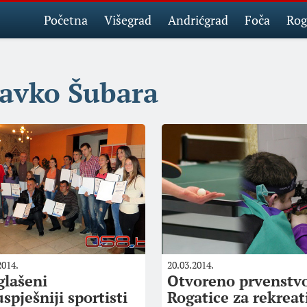
Početna
Višegrad
Andrićgrad
Foča
Rog
avko Šubara
2014.
20.03.2014.
glašeni
Otvoreno prvenstv
spješniji sportisti
Rogatice za rekreat