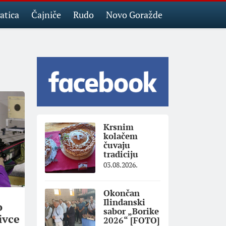
atica
Čajniče
Rudo
Novo Goražde
Krsnim
kolačem
čuvaju
tradiciju
03.08.2026.
Okončan
Ilindanski
o
sabor „Borike
ivce
2026“ [FOTO]