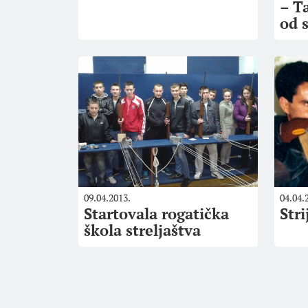
– T
od 
09.04.2013.
04.04.
Startovala rogatička
Stri
škola streljaštva