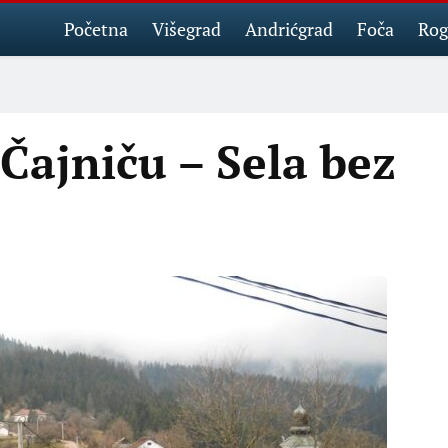
Početna
Višegrad
Andrićgrad
Foča
Rog
Čajniču – Sela bez