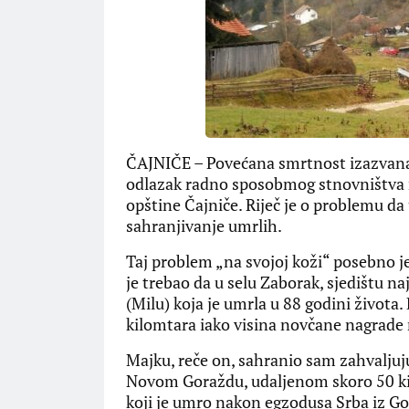
ČAJNIČE – Povećana smrtnost izazvana
odlazak radno sposobmog stnovništva na
opštine Čajniče. Riječ je o problemu d
sahranjivanje umrlih.
Taj problem „na svojoj koži“ posebno je
je trebao da u selu Zaborak, sjedištu n
(Milu) koja je umrla u 88 godini života.
kilomtara iako visina novčane nagrade n
Majku, reče on, sahranio sam zahvaljuju
Novom Goraždu, udaljenom skoro 50 ki
koji je umro nakon egzodusa Srba iz Go