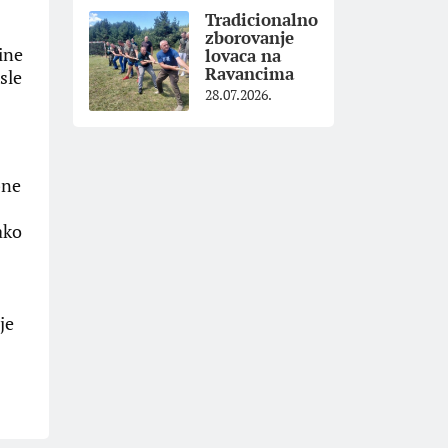
Tradicionalno
zborovanje
ine
lovaca na
Ravancima
sle
28.07.2026.
bne
ako
je