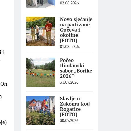
02.08.2026.
Novo sjećanje
na partizane
Gučeva i
okoline
[FOTO]
01.08.2026.
 i
a
Počeo
Ilindanski
sabor „Borike
2026“
31.07.2026.
. On
0
Slavlje u
Zakomu kod
Rogatice
[FOTO]
30.07.2026.
je)