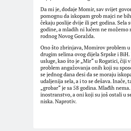
Da mi je, dodaje Momir, sav svijet govor
pomognu da iskopam grob majci ne bih 
čekaju poslije dvije ili pet godina. Sel
godine, a mladih ni lučem ne možemo na
rodnog Novog Goražda.
Ono što zbrinjava, Momirov problem u o
drugim selima ovog dijela Srpske i BiH
usluge, kao što je „Mir“ u Rogatici, čij
problem angažovanja onih koji su sposo
se jednog dana desi da se moraju iskopat
udaljenija sela, a i to se dešava. Inače,
„grobar“ je sa 58 godina. Mlađih nema. 
inostranstvo, a oni koji su još ostali u
niska. Naprotiv.