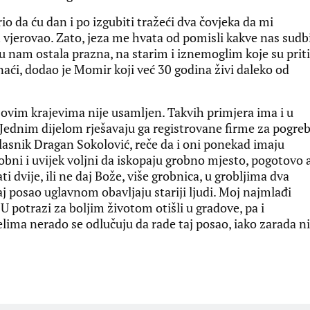
io da ću dan i po izgubiti tražeći dva čovjeka da mi
vjerovao. Zato, jeza me hvata od pomisli kakve nas sudb
a su nam ostala prazna, na starim i iznemoglim koje su priti
ći, dodao je Momir koji već 30 godina živi daleko od
vim krajevima nije usamljen. Takvih primjera ima i u
. Jednim dijelom rješavaju ga registrovane firme za pogre
i vlasnik Dragan Sokolović, reče da i oni ponekad imaju
bni i uvijek voljni da iskopaju grobno mjesto, pogotovo 
i dvije, ili ne daj Bože, više grobnica, u grobljima dva
 taj posao uglavnom obavljaju stariji ljudi. Moj najmlađi
U potrazi za boljim životom otišli u gradove, pa i
 selima nerado se odlučuju da rade taj posao, iako zarada ni