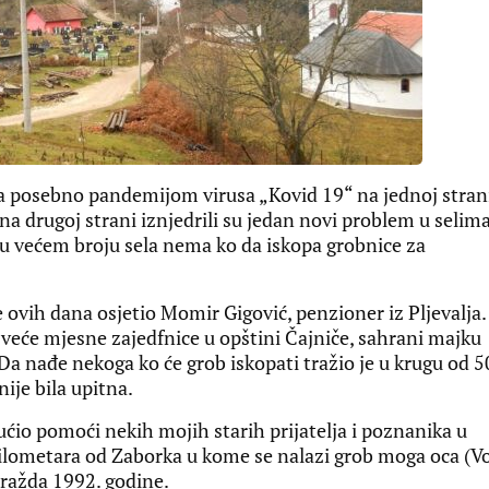
 posebno pandemijom virusa „Kovid 19“ na jednoj strani
 drugoj strani iznjedrili su jedan novi problem u selim
a u većem broju sela nema ko da iskopa grobnice za
 ovih dana osjetio Momir Gigović, penzioner iz Pljevalja
ajveće mjesne zajedfnice u opštini Čajniče, sahrani majku
 Da nađe nekoga ko će grob iskopati tražio je u krugu od 5
ije bila upitna.
ćio pomoći nekih mojih starih prijatelja i poznanika u
lometara od Zaborka u kome se nalazi grob moga oca (Vo
ražda 1992. godine.