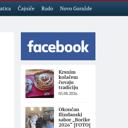
atica
Čajniče
Rudo
Novo Goražde
Krsnim
kolačem
čuvaju
tradiciju
03.08.2026.
Okončan
Ilindanski
sabor „Borike
2026“ [FOTO]