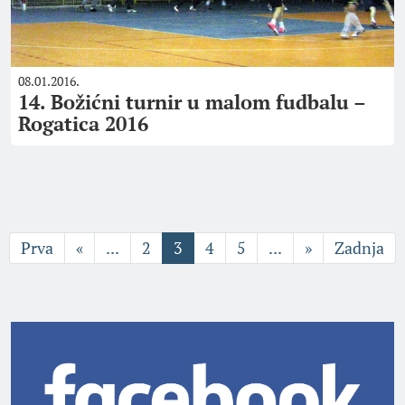
08.01.2016.
14. Božićni turnir u malom fudbalu –
Rogatica 2016
Prva
«
...
2
3
4
5
...
»
Zadnja