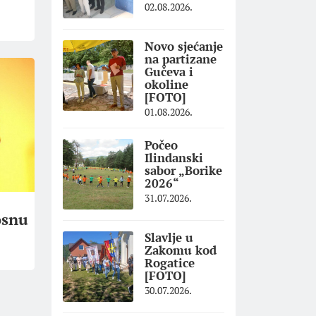
02.08.2026.
Novo sjećanje
na partizane
Gučeva i
okoline
[FOTO]
01.08.2026.
Počeo
Ilindanski
sabor „Borike
2026“
31.07.2026.
osnu
Slavlje u
Zakomu kod
Rogatice
[FOTO]
30.07.2026.