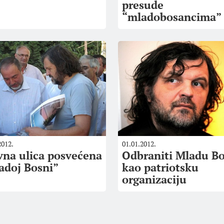
presude
“mladobosancima”
2012.
01.01.2012.
vna ulica posvećena
Odbraniti Mladu B
adoj Bosni”
kao patriotsku
organizaciju