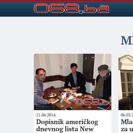
M
21.06.2014.
06.03.
Dopisnik američkog
Mla
dnevnog lista New
za 