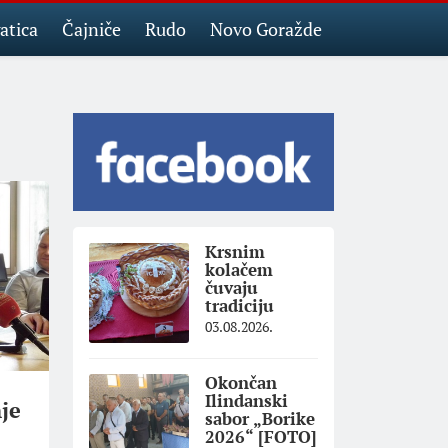
atica
Čajniče
Rudo
Novo Goražde
Krsnim
kolačem
čuvaju
tradiciju
03.08.2026.
Okončan
Ilindanski
je
sabor „Borike
2026“ [FOTO]