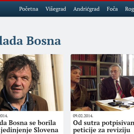
Početna
Višegrad
Andrićgrad
Foča
Rog
lada Bosna
2014.
09.02.2014.
da Bosna se borila
Od sutra potpisivan
ujedinjenje Slovena
peticije za reviziju