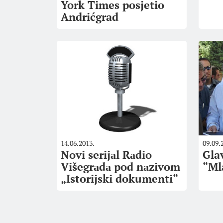
York Times posjetio
Andrićgrad
14.06.2013.
09.09.
Novi serijаl Rаdio
Gla
Višegrаdа pod nаzivom
“Ml
„Istorijski dokumenti“