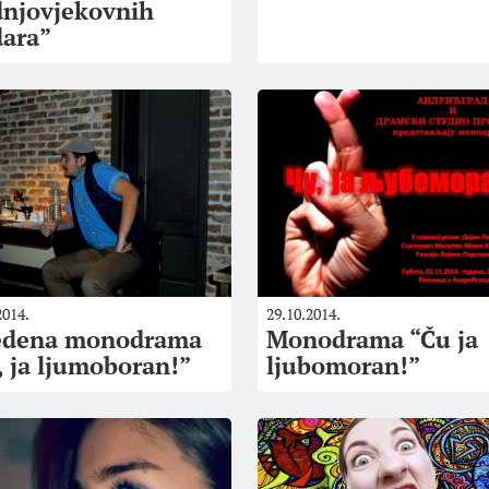
dnjovjekovnih
dara”
2014.
29.10.2014.
edena monodrama
Monodrama “Ču ja
, ja ljumoboran!”
ljubomoran!”