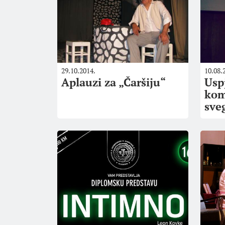
29.10.2014.
10.08.
Aplauzi za „Čaršiju“
Usp
kom
sve