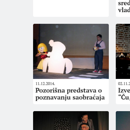
sre
vla
11.12.2014.
02.11.
Pozorišna predstava o
Izv
poznavanju saobraćaja
“Ču