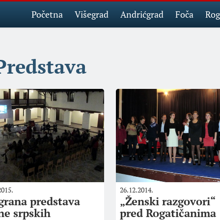
Početna
Višegrad
Andrićgrad
Foča
Rog
Predstava
2015.
26.12.2014.
grana predstava
„Ženski razgovori“
ne srpskih
pred Rogatičanima