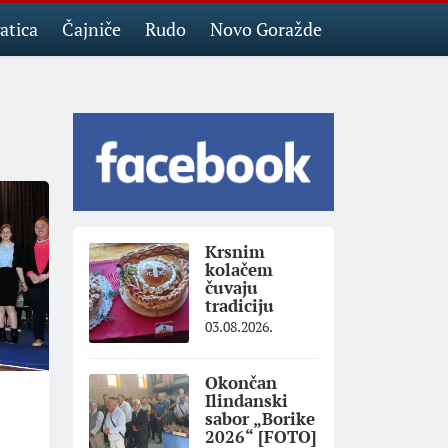
atica
Čajniče
Rudo
Novo Goražde
Krsnim
kolačem
čuvaju
tradiciju
03.08.2026.
Okončan
Ilindanski
sabor „Borike
2026“ [FOTO]