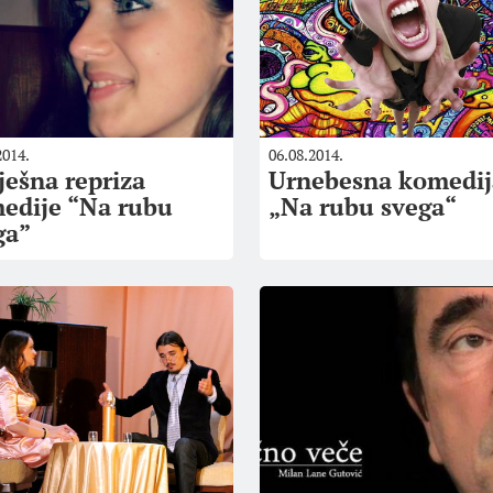
2014.
06.08.2014.
ješna repriza
Urnebesna komedij
edije “Na rubu
„Na rubu svega“
ga”