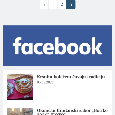
«
1
2
3
Krsnim kolačem čuvaju tradiciju
03.08.2026.
Okončan Ilindanski sabor „Borike
2026“ [FOTO]