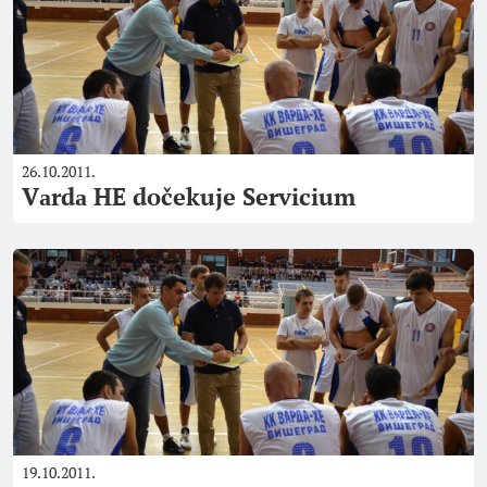
26.10.2011.
Vаrdа HE dočekuje Servicium
19.10.2011.