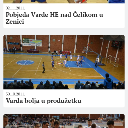
02.11.2011.
Pobjedа Vаrde HE nаd Čelikom u
Zenici
30.10.2011.
Varda bolja u produžetku