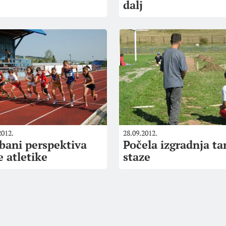
dalj
2012.
28.09.2012.
ibani perspektiva
Počela izgradnja ta
e atletike
staze