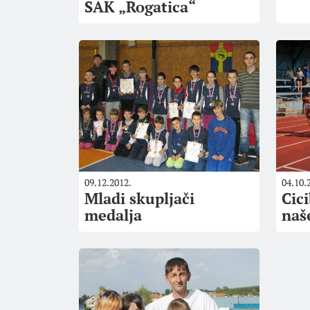
SAK „Rogatica“
09.12.2012.
04.10.
Mladi skupljači
Cic
medalja
naš