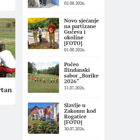
02.08.2026.
Novo sjećanje
na partizane
Gučeva i
okoline
[FOTO]
01.08.2026.
Počeo
Ilindanski
sabor „Borike
2026“
31.07.2026.
rtan
Slavlje u
Zakomu kod
Rogatice
[FOTO]
30.07.2026.