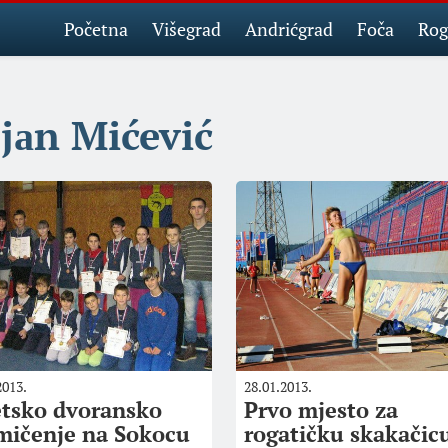
Početna
Višegrad
Andrićgrad
Foča
Rog
jаn Mićević
2013.
28.01.2013.
etsko dvoransko
Prvo mjesto za
mičenje na Sokocu
rogatičku skakačic