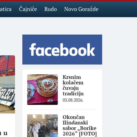
atica
Čajniče
Rudo
Novo Goražde
Krsnim
kolačem
čuvaju
tradiciju
03.08.2026.
Okončan
Ilindanski
sabor „Borike
u u
2026“ [FOTO]