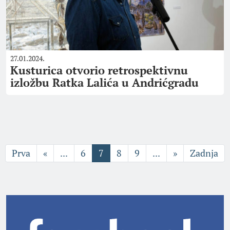
27.01.2024.
Kusturica otvorio retrospektivnu
izložbu Ratka Lalića u Andrićgradu
Prva
«
...
6
7
8
9
...
»
Zadnja