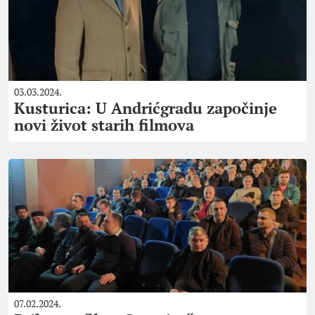
03.03.2024.
Kusturica: U Andrićgradu započinje
novi život starih filmova
07.02.2024.