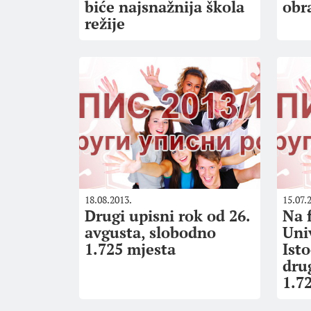
biće najsnažnija škola
obr
režije
18.08.2013.
15.07.
Drugi upisni rok od 26.
Na 
avgusta, slobodno
Uni
1.725 mjesta
Ist
dru
1.7