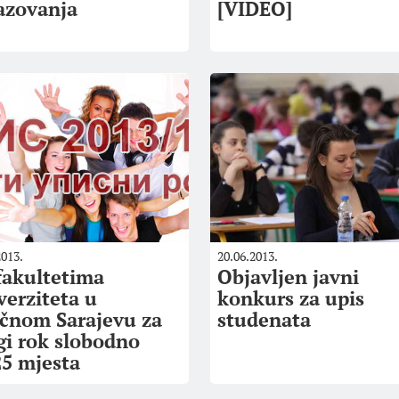
azovanja
[VIDEO]
2013.
20.06.2013.
fakultetima
Objavljen javni
verziteta u
konkurs za upis
očnom Sarajevu za
studenata
gi rok slobodno
25 mjesta