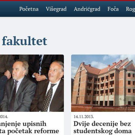
Početna
Višegrad
Andrićgrad
Foča
Rog
fakultet
2014.
14.11.2013.
njenje upisnih
Dvije decenije bez
ta početak reforme
studentskog doma