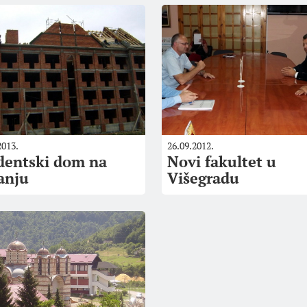
2013.
26.09.2012.
dentski dom na
Novi fakultet u
anju
Višegradu