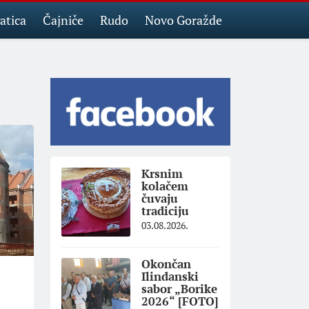
atica
Čajniče
Rudo
Novo Goražde
Krsnim
kolačem
čuvaju
tradiciju
03.08.2026.
Okončan
Ilindanski
sabor „Borike
2026“ [FOTO]