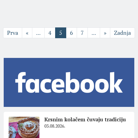
Prva
«
...
4
5
6
7
...
»
Zadnja
Krsnim kolačem čuvaju tradiciju
03.08.2026.