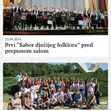
22.04.2014.
Prvi “Sabor dječijeg folklora” pred
prepunom salom