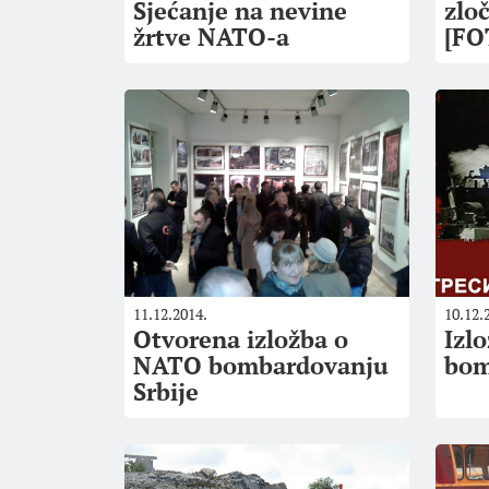
Sjećanje na nevine
zlo
žrtve NATO-a
[FO
11.12.2014.
10.12.
Otvorena izložba o
Izl
NATO bombardovanju
bom
Srbije