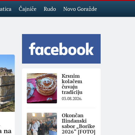
atica
Čajniče
Rudo
Novo Goražde
Krsnim
kolačem
čuvaju
tradiciju
03.08.2026.
Okončan
Ilindanski
d
sabor „Borike
a na
2026“ [FOTO]