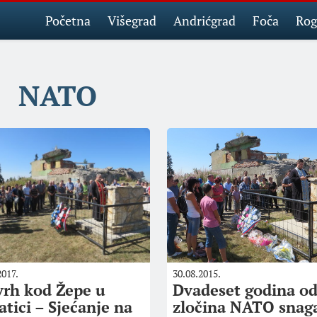
Početna
Višegrad
Andrićgrad
Foča
Rog
NATO
2017.
30.08.2015.
vrh kod Žepe u
Dvadeset godina o
atici – Sjećanje na
zločina NATO snag