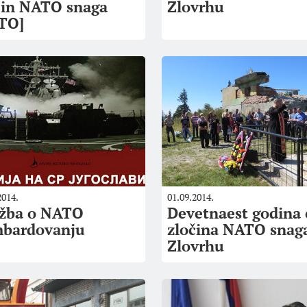
čin NATO snaga
Zlovrhu
TO]
2014.
01.09.2014.
ožba o NATO
Devetnaest godina
bardovanju
zločina NATO snag
Zlovrhu