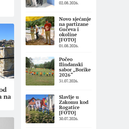
02.08.2026.
Novo sjećanje
na partizane
Gučeva i
okoline
[FOTO]
01.08.2026.
Počeo
Ilindanski
sabor „Borike
2026“
31.07.2026.
 od
a na
Slavlje u
Zakomu kod
Rogatice
[FOTO]
30.07.2026.