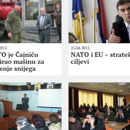
2012.
25.04.2012.
O je Čajniču
NATO i EU – strate
irao mašinu za
ciljevi
enje snijega