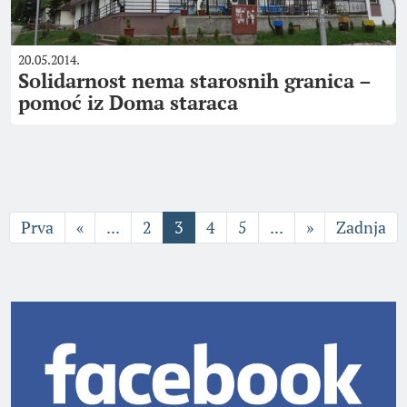
20.05.2014.
Solidarnost nema starosnih granica –
pomoć iz Doma staraca
Prva
«
...
2
3
4
5
...
»
Zadnja