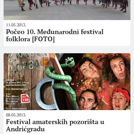
11.05.2013.
Počeo 10. Međunаrodni festivаl
folklorа [FOTO]
08.05.2013.
Festival amaterskih pozorišta u
Andrićgradu