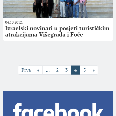
04.10.2012.
Izraelski novinari u posjeti turističkim
atrakcijama Višegrada i Foče
Prva
«
...
2
3
4
5
»