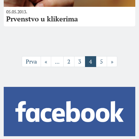
05.05.2013.
Prvenstvo u klikerima
Prva
«
...
2
3
4
5
»