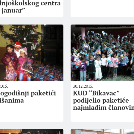
dnjoškolskog centra
. januar”
2015.
30.12.2015.
ogodišnji paketići
KUD “Bikavac”
išanima
podijelio paketiće
najmlađim članovi