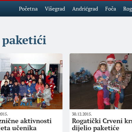
Početna
Višegrad
Andrićgrad
Foča
Rog
paketići
2015.
30.12.2015.
znične aktivnosti
Rogatički Crveni kr
jeta učenika
dijelio paketiće