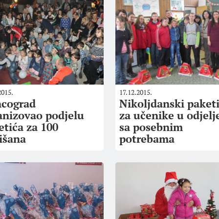
2015.
17.12.2015.
ncograd
Nikoljdanski paketi
anizovao podjelu
za učenike u odjelj
etića za 100
sa posebnim
išana
potrebama