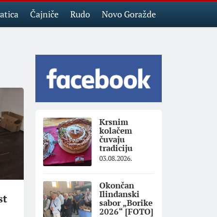
atica
Čajniče
Rudo
Novo Goražde
Krsnim
kolačem
čuvaju
tradiciju
03.08.2026.
Okončan
Ilindanski
st
sabor „Borike
2026“ [FOTO]