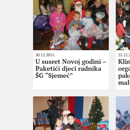
30.12.2015.
25.12.
U susret Novoj godini –
Kli
Paketići djeci radnika
org
ŠG “Sjemeć”
pak
mal