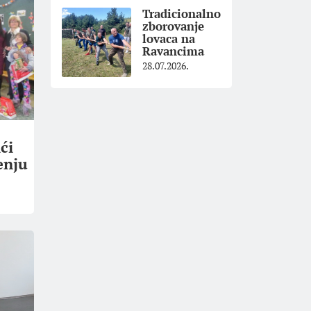
Tradicionalno
zborovanje
lovaca na
Ravancima
28.07.2026.
ći
enju