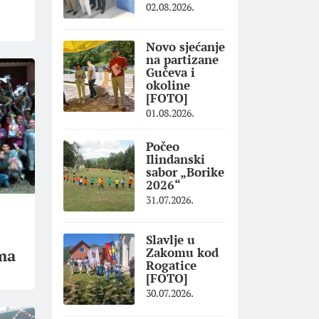
02.08.2026.
Novo sjećanje
na partizane
Gučeva i
okoline
[FOTO]
01.08.2026.
Počeo
Ilindanski
sabor „Borike
2026“
31.07.2026.
Slavlje u
Zakomu kod
ma
Rogatice
[FOTO]
30.07.2026.