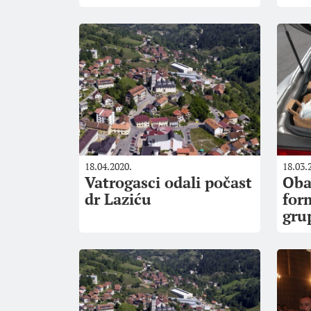
18.04.2020.
18.03.
Vatrogasci odali počast
Oba
dr Laziću
for
gru