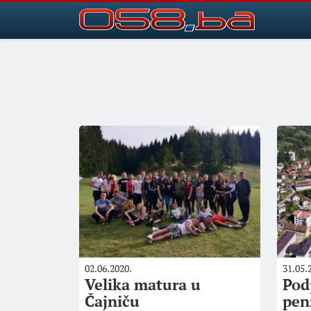
02.06.2020.
31.05.
Velika matura u
Pod
Čajniču
pen