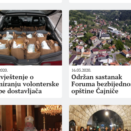
2020.
16.03.2020.
vještenje o
Održan sastanak
miranju volonterske
Foruma bezbijedno
pe dostavljača
opštine Čajniče