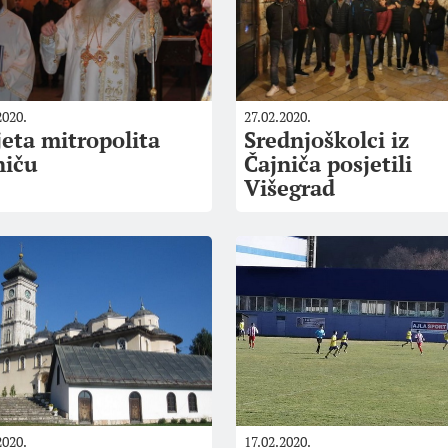
2020.
27.02.2020.
jeta mitropolita
Srednjoškolci iz
niču
Čajniča posjetili
Višegrad
2020.
17.02.2020.