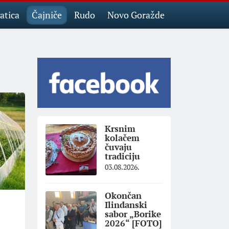
atica
Čajniče
Rudo
Novo Goražde
Krsnim
kolačem
čuvaju
tradiciju
03.08.2026.
Okončan
Ilindanski
sabor „Borike
2026“ [FOTO]