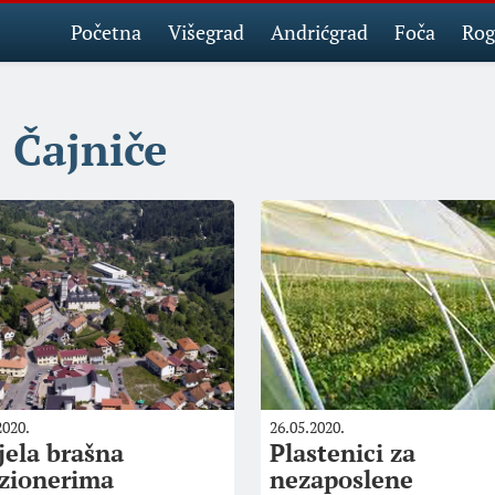
Početna
Višegrad
Andrićgrad
Foča
Rog
Čajniče
2020.
26.05.2020.
jela brašna
Plastenici za
zionerima
nezaposlene