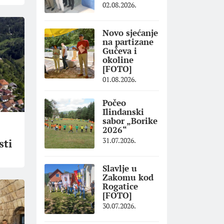
02.08.2026.
Novo sjećanje
na partizane
Gučeva i
okoline
[FOTO]
01.08.2026.
Počeo
Ilindanski
sabor „Borike
2026“
31.07.2026.
sti
Slavlje u
Zakomu kod
Rogatice
[FOTO]
30.07.2026.