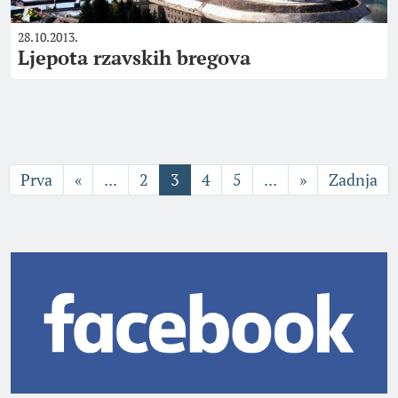
28.10.2013.
Ljepota rzavskih bregova
Prva
«
...
2
3
4
5
...
»
Zadnja