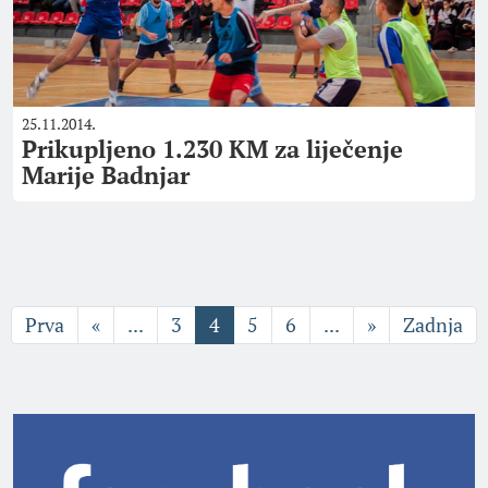
25.11.2014.
Prikupljeno 1.230 KM za liječenje
Marije Badnjar
Prva
«
...
3
4
5
6
...
»
Zadnja