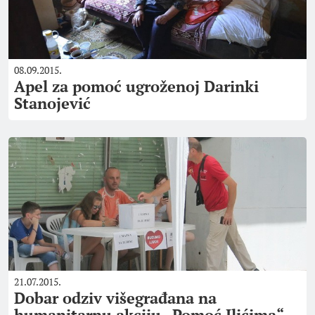
08.09.2015.
Apel za pomoć ugroženoj Darinki
Stanojević
21.07.2015.
Dobar odziv višegrađana na
humanitarnu akciju „Pomoć Ilićima“