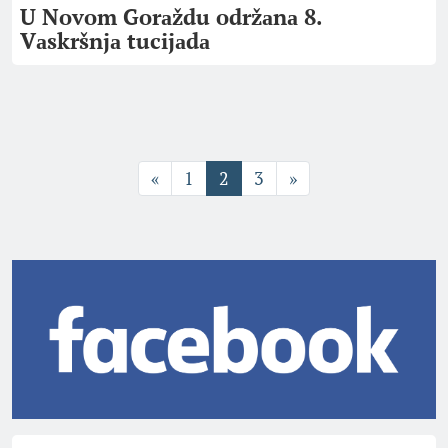
U Novom Gorаždu održаnа 8.
Vаskršnjа tucijаdа
«
1
2
3
»