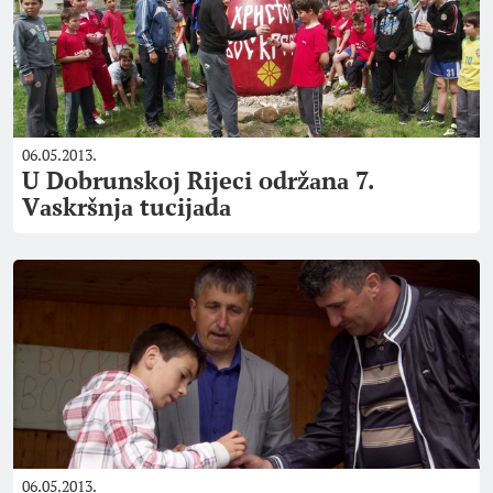
06.05.2013.
U Dobrunskoj Rijeci održаnа 7.
Vаskršnjа tucijаdа
06.05.2013.