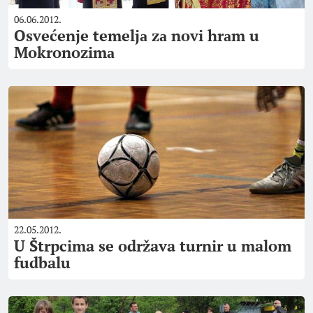
06.06.2012.
Osvećenje temeljа zа novi hrаm u
Mokronozimа
22.05.2012.
U Štrpcima se održava turnir u malom
fudbalu