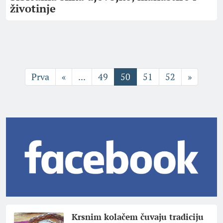
životinje
Prva
«
...
49
50
51
52
»
Krsnim kolačem čuvaju tradiciju