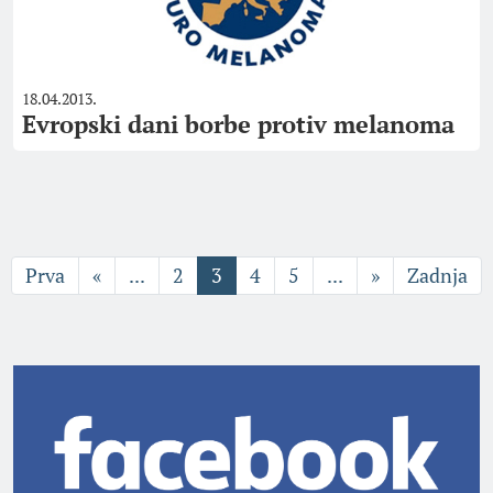
18.04.2013.
Evropski dani borbe protiv melanoma
Prva
«
...
2
3
4
5
...
»
Zadnja